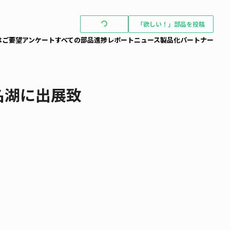
「欲しい！」部品を投稿
は
ご要望アンケート
すべての部品
進捗レポート
ニュース
製品化パートナー
浜名湖に出展致