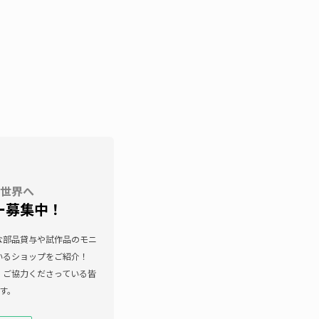
世界へ
ー募集中！
な部品貸与や試作品のモニ
いるショップをご紹介！
共感し、ご協力くださっている皆
す。