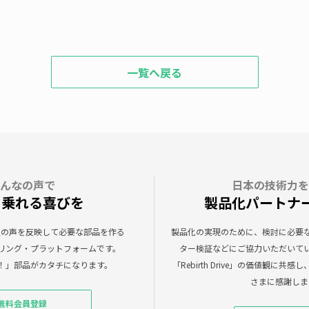
一覧へ戻る
んなの声で
日本の技術力を
く乗れる喜びを
製品化パートナ
eは、会員の声を反映して必要な部品を作る
製品化の実現のために、検討に必要
リング・プラットフォームです。
ター検証などにご協力いただいて
！」部品がカタチになります。
「Rebirth Drive」の価値観に
さまに感謝しま
無料会員登録