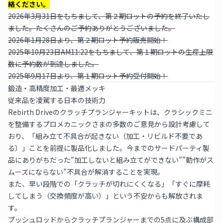
絡ください。
2026年3月31日をもちまして、第２期ロットの予約を終了いたし
ました。たくさんのご予約ありがとうございました。
2026年1月28日より、第２期ロット予約販売開始！
2025年10月23日AM11:22をもちまして、第１期ロットの生産上限
数に予約数が到達しました。
2025年9月17日より、第１期ロット予約受付開始！
鍛造・高精度加工・最適メッキ
従来品を凌駕する日本の技術力
Rebirth Driveのクラッチプランジャーキットは、クラシックミニ
を整備するプロメカニックさまの多数のご意見から設計考慮して
おり、「組み立て不具合が起きない（加工・リビルド不要であ
る）」ことを前提に製品化しました。今までのサードパーティ製
品にありがちだった”加工しないと組み立てができない””動作がス
ムーズにならない”不具合が解消することを実現。
また、早い段階での「クラッチが切れにくくなる」「すぐに摩耗
してしまう（交換頻度が高い）」という不安からも解放されま
す。
プッシュロッドからクラッチプランジャーまでの5点に及ぶ構成部