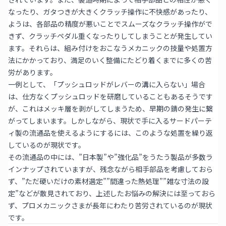
なったり、ガタつきが大きくクラッチ操作に不快感があったり、
ようは、各部品の精度が悪いことでスムーズなクラッチ操作がで
きず、クラッチペダル重くなったりしてしまうことが発生してい
ます。それらは、組み付けをおこなうメカニックの技量や処置方
法にかかっており、満足のいく整備にたどり着くまでに多くの苦
労があります。
一例として、「プッシュロッドがレバーの溝に入らない」場合
は、仕方なくプッシュロッドを研磨していることもあるそうです
が、これはメッキ層を剥がしてしまうため、早期の錆の発生に繋
がってしまいます。しかしながら、現状で手に入るサードパーテ
ィ製の流通品を使えるようにするには、このような処置を繰り返
しているのが現状です。
その流通品の中には、”日本製”や”強化品”をうたう製品が多数ラ
インナップされていますが、残念ながら相手部品を考慮しておら
ず、”ただ硬いだけの素材選定””間違った熱処理””雑な寸法の設
定”などが散見されており、上述したお悩みの解決には至っておら
ず、プロメカニックさまが長年にわたり苦労されているのが現状
です。