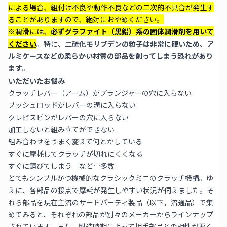
による場合、組付け不良や動作不良などの二次的不具合が発生す
ることがありますので、絶対におやめください。
※潤滑には、
必ずグラファイト（黒鉛）系の固体潤滑剤を用いて
ください
。特に、
二硫化モリブデンの粒子は非常に硬いため、ア
ルミケースなどの柔らかい材質の部品を削ってしまう恐れがあり
ます
。
いただいたお悩み
クラッチレバー（アーム）がプランジャーの穴に入らない
プッシュロッドがレバーの溝に入らない
クレビスピンがレバーの穴に入らない
加工しないと組み立てができない
組み合わせをうまく変えて何とかしている
すぐに摩耗してクラッチが切れにくくなる
すぐに錆びてしまう など…多数
とてもシンプルかつ機械的なクラシックミニのクラッチ機構。ゆ
えに、各部品の接点で摩耗が発生しやすい状況が伺えました。そ
れら部品を現在主流のサードパーティ製品（以下，流通品）で集
めてみると、それぞれの部品が別々のメーカーからラインナップ
されています。また、製造時期によって相手部品との相性が悪く