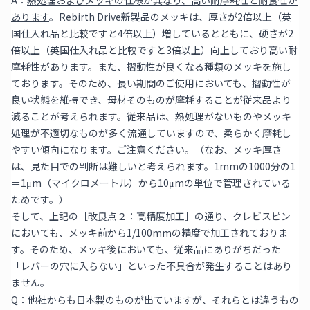
あります
。Rebirth Drive新製品のメッキは、厚さが2倍以上（英
国仕入れ品と比較ですと4倍以上）増しているとともに、硬さが2
倍以上（英国仕入れ品と比較ですと3倍以上）向上しており高い耐
摩耗性があります。また、摺動性が良くなる種類のメッキを施し
ております。そのため、長い期間のご使用においても、摺動性が
良い状態を維持でき、母材そのものが摩耗することが従来品より
減ることが考えられます。従来品は、熱処理がないものやメッキ
処理が不適切なものが多く流通していますので、柔らかく摩耗し
やすい傾向になります。ご注意ください。（なお、メッキ厚さ
は、見た目での判断は難しいと考えられます。1mmの1000分の1
＝1μm（マイクロメートル）から10μmの単位で管理されている
ためです。）
そして、上記の［改良点２：高精度加工］の通り、クレビスピン
においても、メッキ前から1/100mmの精度で加工されておりま
す。そのため、メッキ後においても、従来品にありがちだった
「レバーの穴に入らない」といった不具合が発生することはあり
ません。
Q：他社からも日本製のものが出ていますが、それらとは違うもの