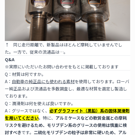
↑ 同じ走行距離で、新製品はほとんど摩耗していませんでし
た。一方で、従来の流通品は…。
Q&A
※実際にいただいたお問い合わせをもとに掲載しております
Q：材質は何ですか。
A：
自動車の純正品にも使われる素材
を使用しております。ローバ
ー純正品および流通品を多数調査し、最適な材質を選定し製造し
ております。
Q：潤滑剤は何を使えば良いですか。
A：グリースではなく、
必ずグラファイト（黒鉛）系の固体潤滑剤
を用いてください
。特に、
アルミケースなどの軟質金属との摩耗
リスクを避けるため、モリブデン系のグリースの使用は慎重に検
討すべき
です。
二硫化モリブデンの粒子は非常に硬いため、アル