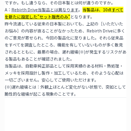
ですか。もし違うなら、その日本製とは何が違うのですか。
A：
Rebirth Drive当製品とは異なります
。
当製品は、10点
すべて
を新たに設定した”セット販売のみ”
となります。
昨今流通している従来の日本製においても、上記の［いただいた
お悩み］の内容が直ることがなかったため、Rebirth Driveに多く
のご意見が寄せられ、今回の製品化に至りました。それら従来品
をすべてを調査したところ、機能を有していないものが多く散見
されるとともに、最悪の場合、遅れ破壊(※)が発生するリスクがあ
る製品もあることが確認されました。
当製品は、自動車純正部品として採用実績のある材料・熱処理・
メッキを採用設計し製作・加工しているため、そのような心配は
一切ございません。安心してご使用いただけます。
(※)遅れ破壊とは：外観上ほとんど変化がない状態で、突如として
脆性的な破壊が起こる現象のことです。