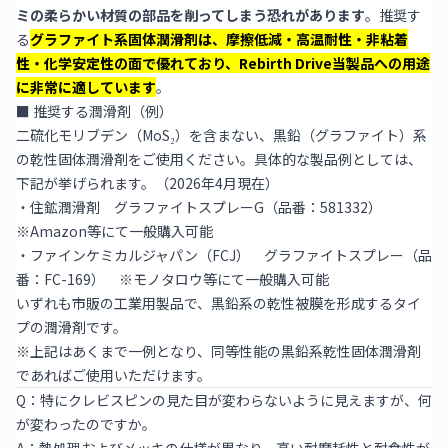
ミの柔らかい材質の部品を削ってしまう恐れがあります
。推奨す
る
グラファイト系固体潤滑剤は、摩擦低減・高温耐性・非粘着
性・化学安定性の面で優れており、Rebirth Drive当製品への用途
に非常に適しています
。
■ 推奨する潤滑剤（例）
二硫化モリブデン（MoS₂）を含まない、黒鉛（グラファイト）系
の乾性固体潤滑剤をご使用ください。具体的な製品例としては、
下記が挙げられます。（2026年4月現在）
・住鉱潤滑剤 グラファイトスプレーG（品番：581332）
※Amazon等にて一般購入可能
・ファインケミカルジャパン（FCJ） グラファイトスプレー（品
番：FC-169） ※モノタロウ等にて一般購入可能
いずれも市販の工業用製品で、黒鉛系の乾性被膜を形成するタイ
プの潤滑剤です。
※上記はあくまで一例となり、同等性能の黒鉛系乾性固体潤滑剤
であればご使用いただけます。
Q：特にクレビスピンの見た目が変わらないように見えますが、何
が変わったのですか。
A：
熱処理およびメッキの仕様が異なり、高い耐摩耗性と耐食性が